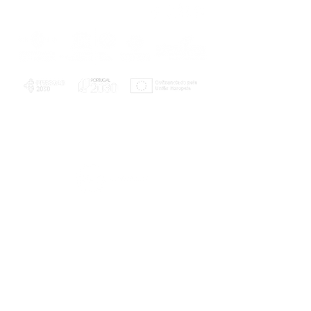
PLANOS E RELATÓRIOS
Centro de Arbitragem de Conflitos de
Consumo da Região de Coimbra
UC
EXPLORATÓRIO
Ciência Viva
Coimbra
Rotunda das Lages
Parque Verde do Mondego
3040 - 255 COIMBRA
Terça-feira a domingo