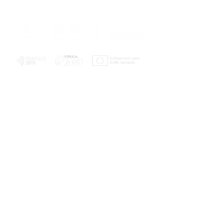
PLANOS E RELATÓRIOS
Centro de Arbitragem de Conflitos de
Consumo da Região de Coimbra
UC
EXPLORATÓRIO
Ciência Viva
Coimbra
Rotunda das Lages
Parque Verde do Mondego
3040 - 255 COIMBRA
Terça-feira a domingo