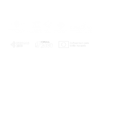
PLANOS E RELATÓRIOS
Centro de Arbitragem de Conflitos de
Consumo da Região de Coimbra
UC
EXPLORATÓRIO
Ciência Viva
Coimbra
Rotunda das Lages
Parque Verde do Mondego
3040 - 255 COIMBRA