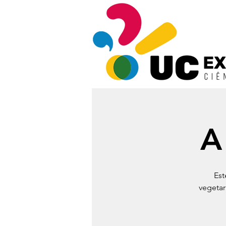
A
Est
vegetar