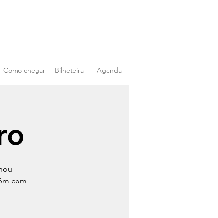
Como chegar
Bilheteira
Agenda
ro
rnou
mbém com