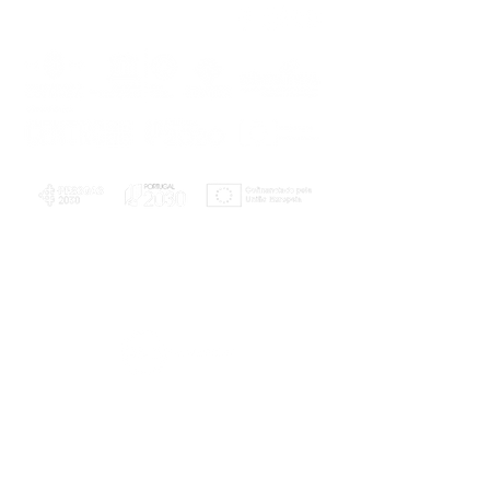
PLANOS E RELATÓRIOS
Centro de Arbitragem de Conflitos de
Consumo da Região de Coimbra
UC
EXPLORATÓRIO
Ciência Viva
Coimbra
Rotunda das Lages