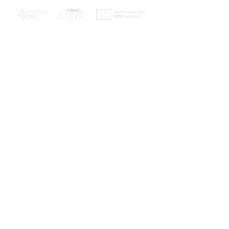
PLANOS E RELATÓRIOS
Centro de Arbitragem de Conflitos de
Consumo da Região de Coimbra
UC
EXPLORATÓRIO
Ciência Viva
Coimbra
Rotunda das Lages
Parque Verde do Mondego
3040 - 255 COIMBRA
Terça-feira a domingo
10h00-13h00 | 14h00-18h00
Coordenadas geográficas
40° 11' 49" N, 8° 25' 45" W
© 2023