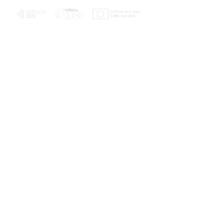
PLANOS E RELATÓRIOS
Centro de Arbitragem de Conflitos de
Consumo da Região de Coimbra
UC
EXPLORATÓRIO
Ciência Viva
Coimbra
Rotunda das Lages
Parque Verde do Mondego
3040 - 255 COIMBRA
Terça-feira a domingo
10h00-13h00 | 14h00-18h00
Coordenadas geográficas
40° 11' 49" N, 8° 25' 45" W
© 2023