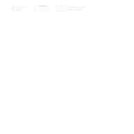
PLANOS E RELATÓRIOS
Centro de Arbitragem de Conflitos de
Consumo da Região de Coimbra
UC
EXPLORATÓRIO
Ciência Viva
Coimbra
Rotunda das Lages
Parque Verde do Mondego
3040 - 255 COIMBRA
Terça-feira a domingo
10h00-13h00 | 14h00-18h00
Coordenadas geográficas
40° 11' 49" N, 8° 25' 45" W
© 2023