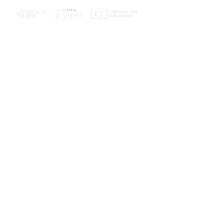
PLANOS E RELATÓRIOS
Centro de Arbitragem de Conflitos de
Consumo da Região de Coimbra
UC
EXPLORATÓRIO
Ciência Viva
Coimbra
Rotunda das Lages
Parque Verde do Mondego
3040 - 255 COIMBRA
Terça-feira a domingo
10h00-13h00 | 14h00-18h00
Coordenadas geográficas
40° 11' 49" N, 8° 25' 45" W
© 2023