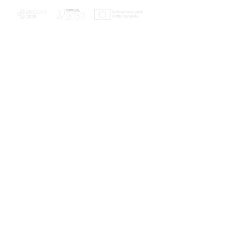
PLANOS E RELATÓRIOS
Centro de Arbitragem de Conflitos de
Consumo da Região de Coimbra
UC
EXPLORATÓRIO
Ciência Viva
Coimbra
Rotunda das Lages
Parque Verde do Mondego
3040 - 255 COIMBRA
Terça-feira a domingo
10h00-13h00 | 14h00-18h00
Coordenadas geográficas
40° 11' 49" N, 8° 25' 45" W
© 2023