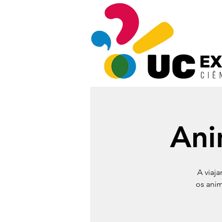
Ani
A viaj
os ani