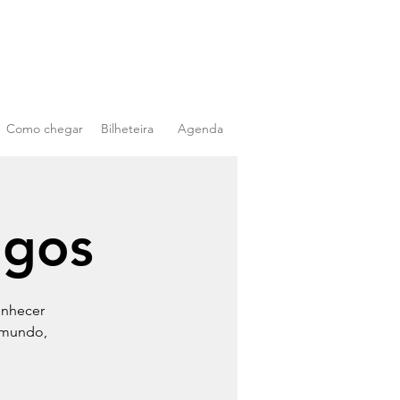
Como chegar
Bilheteira
Agenda
igos
onhecer
 mundo,