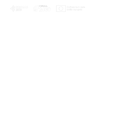
PLANOS E RELATÓRIOS
Centro de Arbitragem de Conflitos de
Consumo da Região de Coimbra
UC
EXPLORATÓRIO
Ciência Viva
Coimbra
Rotunda das Lages
Parque Verde do Mondego
3040 - 255 COIMBRA
Terça-feira a domingo
10h00-13h00 | 14h00-18h00
Coordenadas geográficas
40° 11' 49" N, 8° 25' 45" W
© 2023