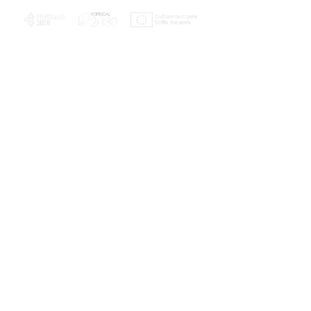
PLANOS E RELATÓRIOS
Centro de Arbitragem de Conflitos de
Consumo da Região de Coimbra
UC
EXPLORATÓRIO
Ciência Viva
Coimbra
Rotunda das Lages
Parque Verde do Mondego
3040 - 255 COIMBRA
Terça-feira a domingo
10h00-13h00 | 14h00-18h00
Coordenadas geográficas
40° 11' 49" N, 8° 25' 45" W
© 2023