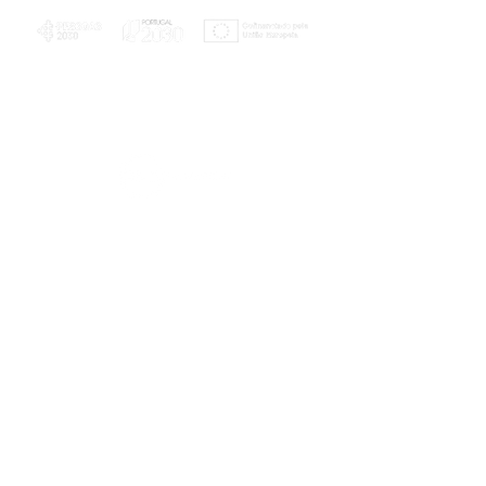
PLANOS E RELATÓRIOS
Centro de Arbitragem de Conflitos de
Consumo da Região de Coimbra
UC
EXPLORATÓRIO
Ciência Viva
Coimbra
Rotunda das Lages
Parque Verde do Mondego
3040 - 255 COIMBRA
Terça-feira a domingo
10h00-13h00 | 14h00-18h00
Coordenadas geográficas
40° 11' 49" N, 8° 25' 45" W
© 2023