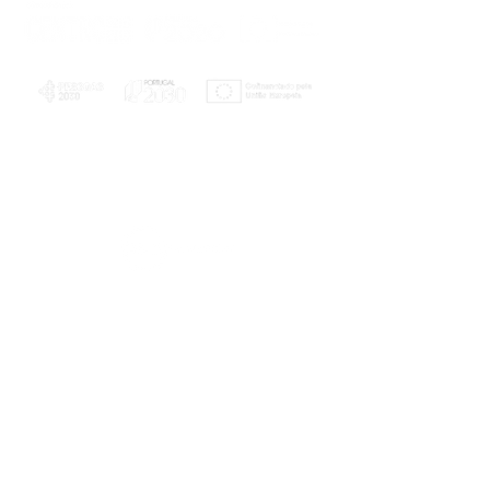
PLANOS E RELATÓRIOS
Centro de Arbitragem de Conflitos de
Consumo da Região de Coimbra
UC
EXPLORATÓRIO
Ciência Viva
Coimbra
Rotunda das Lages
Parque Verde do Mondego
3040 - 255 COIMBRA
Terça-feira a domingo
10h00-13h00 | 14h00-18h00