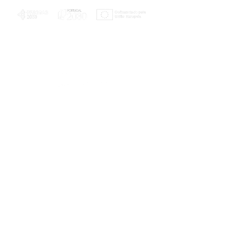
PLANOS E RELATÓRIOS
Centro de Arbitragem de Conflitos de
Consumo da Região de Coimbra
UC
EXPLORATÓRIO
Ciência Viva
Coimbra
Rotunda das Lages
Parque Verde do Mondego
3040 - 255 COIMBRA
Terça-feira a domingo
10h00-13h00 | 14h00-18h00
Coordenadas geográficas
40° 11' 49" N, 8° 25' 45" W
© 2023