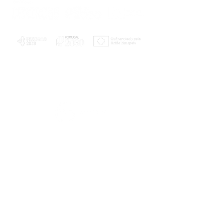
PLANOS E RELATÓRIOS
Centro de Arbitragem de Conflitos de
Consumo da Região de Coimbra
UC
EXPLORATÓRIO
Ciência Viva
Coimbra
Rotunda das Lages
Parque Verde do Mondego
3040 - 255 COIMBRA
Terça-feira a domingo
10h00-13h00 | 14h00-18h00