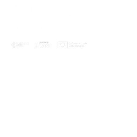
PLANOS E RELATÓRIOS
Centro de Arbitragem de Conflitos de
Consumo da Região de Coimbra
UC
EXPLORATÓRIO
Ciência Viva
Coimbra
Rotunda das Lages
Parque Verde do Mondego
3040 - 255 COIMBRA