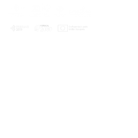
PLANOS E RELATÓRIOS
Centro de Arbitragem de Conflitos de
Consumo da Região de Coimbra
UC
EXPLORATÓRIO
Ciência Viva
Coimbra
Rotunda das Lages
Parque Verde do Mondego
3040 - 255 COIMBRA
Terça-feira a domingo
10h00-13h00 | 14h00-18h00