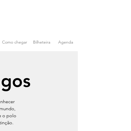
Como chegar
Bilheteira
Agenda
igos
onhecer
 mundo,
e o polo
tinção.