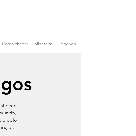
Como chegar
Bilheteira
Agenda
igos
onhecer
 mundo,
e o polo
tinção.