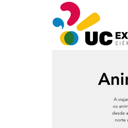
Ani
A viaj
os ani
desde a
norte 