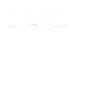
PLANOS E RELATÓRIOS
Centro de Arbitragem de Conflitos de
Consumo da Região de Coimbra
UC
EXPLORATÓRIO
Ciência Viva
Coimbra
Rotunda das Lages
Parque Verde do Mondego
3040 - 255 COIMBRA
Terça-feira a domingo
10h00-13h00 | 14h00-18h00