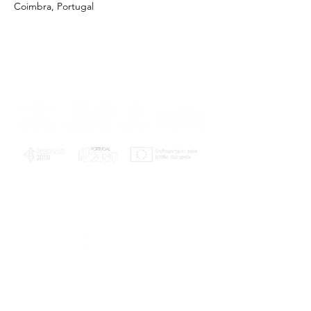
Coimbra, Portugal
PLANOS E RELATÓRIOS
Centro de Arbitragem de Conflitos de
Consumo da Região de Coimbra
UC
EXPLORATÓRIO
Ciência Viva