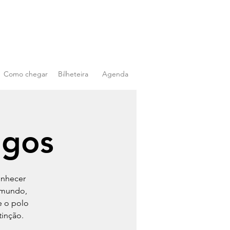
Como chegar
Bilheteira
Agenda
igos
onhecer
 mundo,
e o polo
tinção.