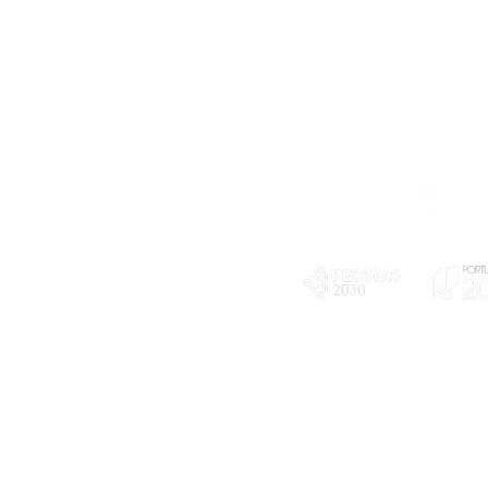
Telefone
239 703 897
(chamada para a rede fixa nacional)
E-mail
geral@exploratorio.pt
visitas@exploratorio.pt
Subscreva a nossa newslettter
Departamento Comunicação
info@exploratorio.pt
PLANOS E RELATÓRIOS
924317550
Centro de Arbitragem de
Declaração de privacidade e tratamento
Conflitos de Consumo da
de dados pessoais
Região de Coimbra