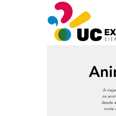
Ani
A viaj
os ani
desde a
norte 