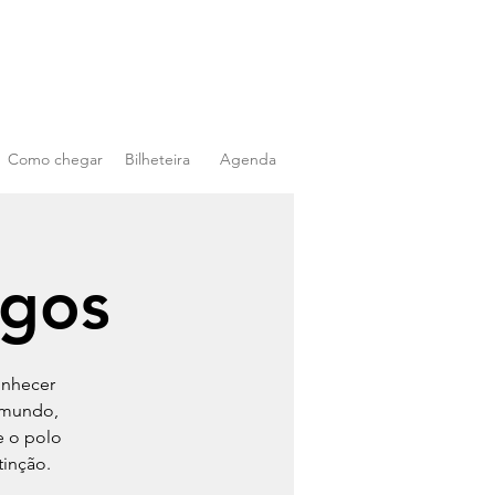
Como chegar
Bilheteira
Agenda
igos
onhecer
 mundo,
e o polo
tinção.