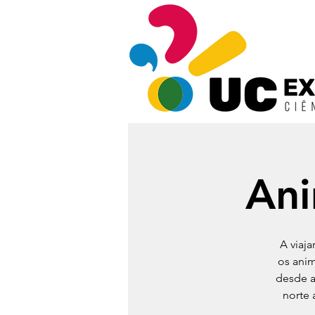
Ani
A viaj
os ani
desde a
norte 