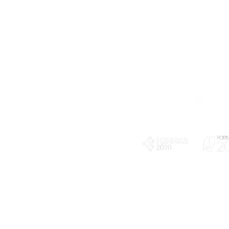
Telefone
239 703 897
(chamada para a rede fixa nacional)
E-mail
geral@exploratorio.pt
visitas@exploratorio.pt
Subscreva a nossa newslettter
Departamento Comunicação
info@exploratorio.pt
PLANOS E RELATÓRIOS
924317550
Centro de Arbitragem de
Declaração de privacidade e tratamento
Conflitos de Consumo da
de dados pessoais
Região de Coimbra