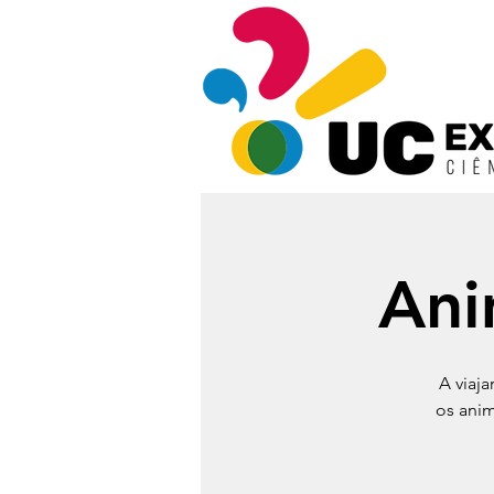
Ani
A viaj
os ani