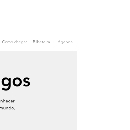
Como chegar
Bilheteira
Agenda
igos
onhecer
 mundo,