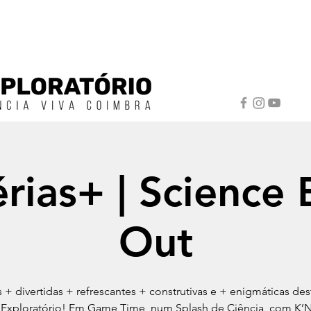
érias+ | Science 
Out
as + divertidas + refrescantes + construtivas e + enigmáticas des
 Exploratório! Em Game Time, num Splash de Ciência, com K’