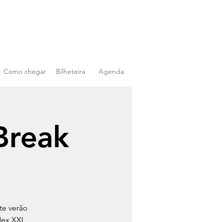
Como chegar
Bilheteira
Agenda
Break
te verão
Nex XXL