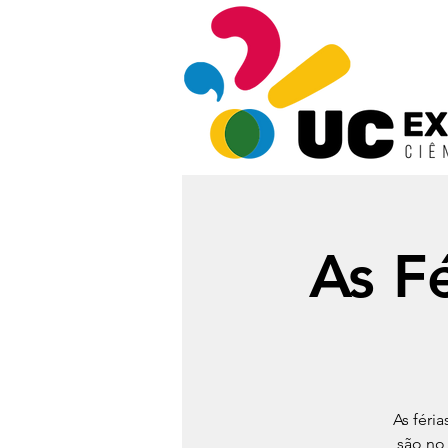
As F
As féri
são no