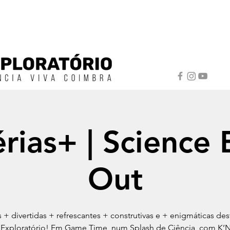
érias+ | Science 
Out
as + divertidas + refrescantes + construtivas e + enigmáticas des
 Exploratório! Em Game Time, num Splash de Ciência, com K’