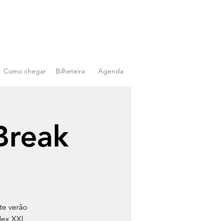
Como chegar
Bilheteira
Agenda
Break
te verão
Nex XXL