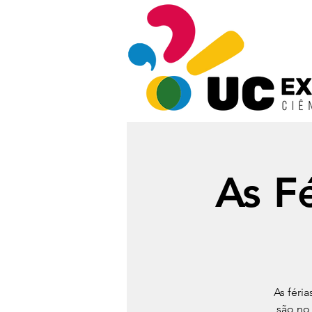
As F
As féri
são no