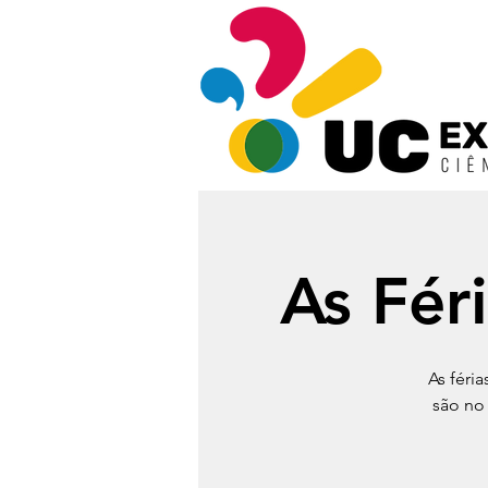
As Fér
As féri
são no