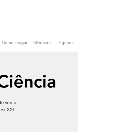
Como chegar
Bilheteira
Agenda
Ciência
te verão
Nex XXL