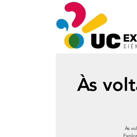
Às volt
Às vo
Explor