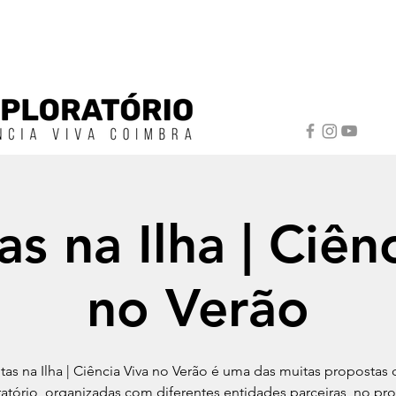
as na Ilha | Ciên
no Verão
ltas na Ilha | Ciência Viva no Verão é uma das muitas propostas
atório, organizadas com diferentes entidades parceiras, no p