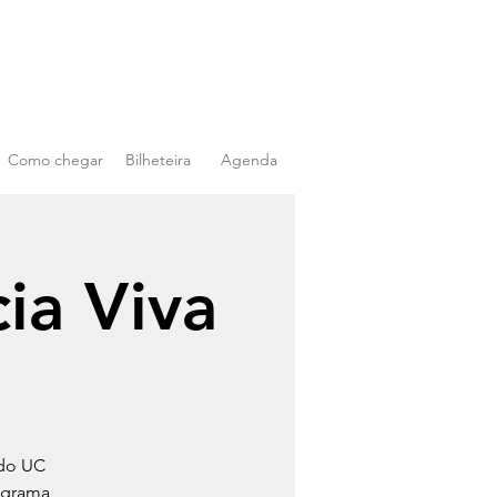
Como chegar
Bilheteira
Agenda
cia Viva
 do UC
rograma