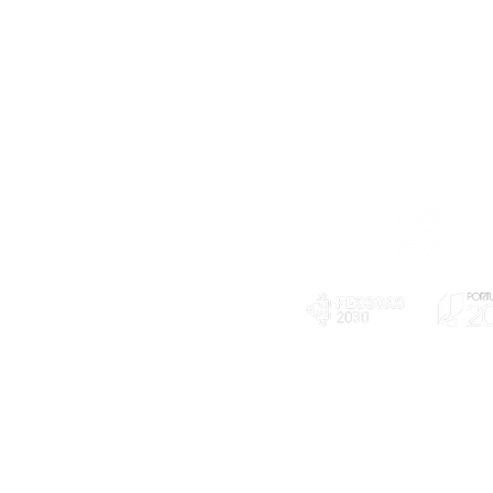
Telefone
239 703 897
(chamada para a rede fixa nacional)
E-mail
geral@exploratorio.pt
visitas@exploratorio.pt
Subscreva a nossa newslettter
Departamento Comunicação
info@exploratorio.pt
PLANOS E RELATÓRIOS
924317550
Centro de Arbitragem de
Declaração de privacidade e tratamento
Conflitos de Consumo da
de dados pessoais
Região de Coimbra