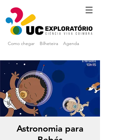
Como chegar
Bilheteira
Agenda
Astronomia para
Bebés