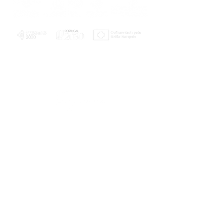
PLANOS E RELATÓRIOS
Centro de Arbitragem de Conflitos de
Consumo da Região de Coimbra
UC
EXPLORATÓRIO
Ciência Viva
Coimbra
Rotunda das Lages
Parque Verde do Mondego
3040 - 255 COIMBRA
Terça-feira a domingo
10h00-13h00 | 14h00-18h00
Coordenadas geográficas