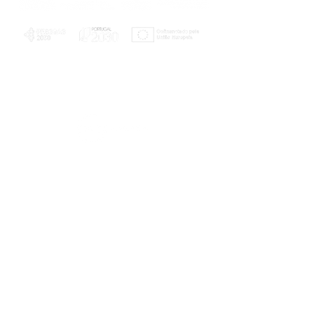
PLANOS E RELATÓRIOS
Centro de Arbitragem de Conflitos de
Consumo da Região de Coimbra
UC
EXPLORATÓRIO
Ciência Viva
Coimbra
Rotunda das Lages
Parque Verde do Mondego
3040 - 255 COIMBRA
Terça-feira a domingo
10h00-13h00 | 14h00-18h00
Coordenadas geográficas
40° 11' 49" N, 8° 25' 45" W