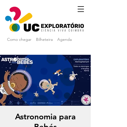
Como chegar
Bilheteira
Agenda
Astronomia para
Bebés