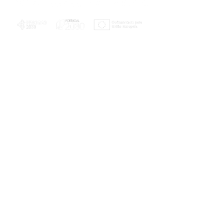
PLANOS E RELATÓRIOS
Centro de Arbitragem de Conflitos de
Consumo da Região de Coimbra
UC
EXPLORATÓRIO
Ciência Viva
Coimbra
Rotunda das Lages
Parque Verde do Mondego
3040 - 255 COIMBRA
Terça-feira a domingo
10h00-13h00 | 14h00-18h00
Coordenadas geográficas
40° 11' 49" N, 8° 25' 45" W