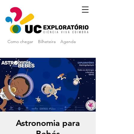
Como chegar
Bilheteira
Agenda
Astronomia para
Bebés