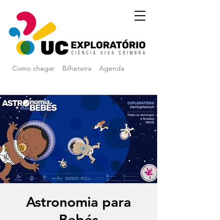
Como chegar
Bilheteira
Agenda
Astronomia para
Bebés