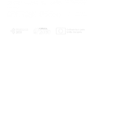
PLANOS E RELATÓRIOS
Centro de Arbitragem de Conflitos de
Consumo da Região de Coimbra
UC
EXPLORATÓRIO
Ciência Viva
Coimbra
Rotunda das Lages
Parque Verde do Mondego
3040 - 255 COIMBRA
Terça-feira a domingo
10h00-13h00 | 14h00-18h00