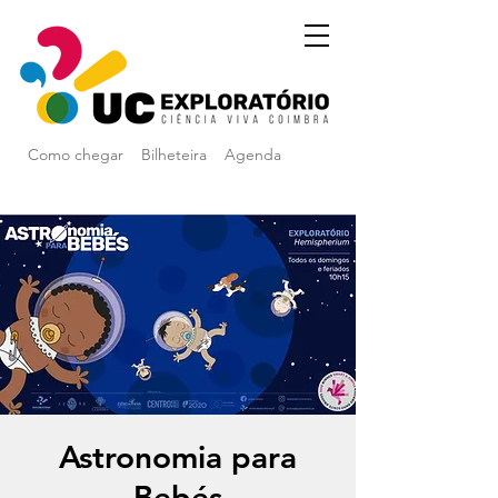
Como chegar
Bilheteira
Agenda
Astronomia para
Bebés