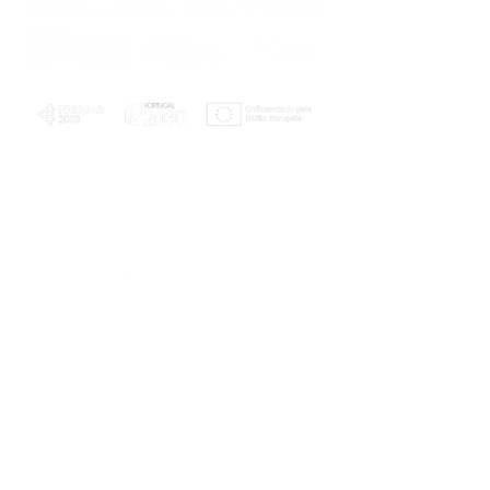
PLANOS E RELATÓRIOS
Centro de Arbitragem de Conflitos de
Consumo da Região de Coimbra
UC
EXPLORATÓRIO
Ciência Viva
Coimbra
Rotunda das Lages
Parque Verde do Mondego
3040 - 255 COIMBRA
Terça-feira a domingo
10h00-13h00 | 14h00-18h00