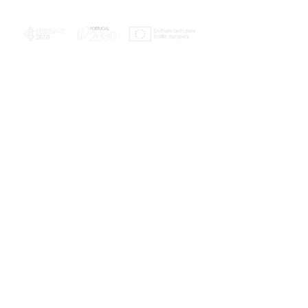
PLANOS E RELATÓRIOS
Centro de Arbitragem de Conflitos de
Consumo da Região de Coimbra
UC
EXPLORATÓRIO
Ciência Viva
Coimbra
Rotunda das Lages
Parque Verde do Mondego
3040 - 255 COIMBRA
Terça-feira a domingo
10h00-13h00 | 14h00-18h00
Coordenadas geográficas
40° 11' 49" N, 8° 25' 45" W