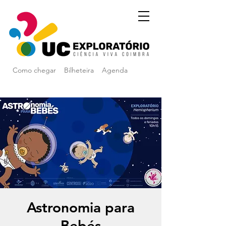
Como chegar
Bilheteira
Agenda
Astronomia para
Bebés