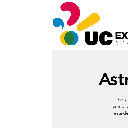
Ast
Os b
primeir
está d