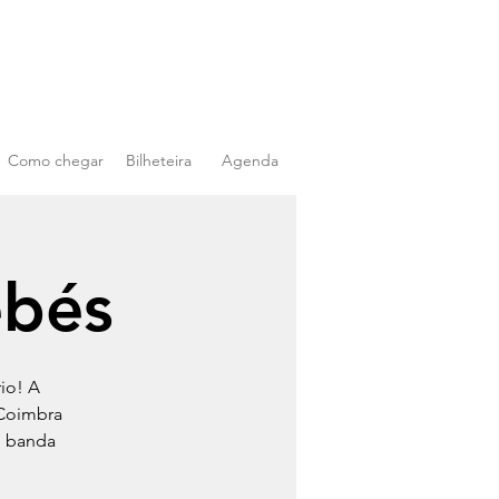
Como chegar
Bilheteira
Agenda
ebés
io! A
 Coimbra
e banda