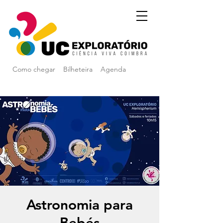
Como chegar
Bilheteira
Agenda
Astronomia para
Bebés