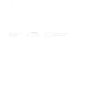
PLANOS E RELATÓRIOS
Centro de Arbitragem de Conflitos de
Consumo da Região de Coimbra
UC
EXPLORATÓRIO
Ciência Viva
Coimbra
Rotunda das Lages
Parque Verde do Mondego
3040 - 255 COIMBRA