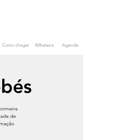
Como chegar
Bilheteira
Agenda
ebés
primeira
dade de
imação