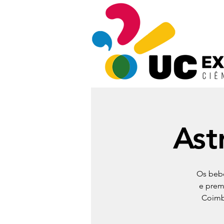
Ast
Os bebé
e prem
Coimb