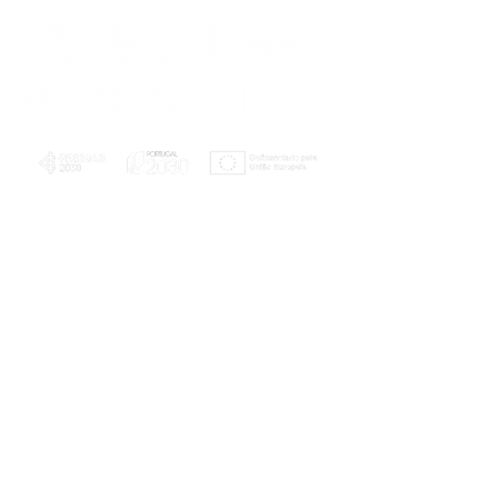
PLANOS E RELATÓRIOS
Centro de Arbitragem de Conflitos de
Consumo da Região de Coimbra
UC
EXPLORATÓRIO
Ciência Viva
Coimbra
Rotunda das Lages
Parque Verde do Mondego
3040 - 255 COIMBRA