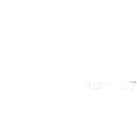
Telefone
239 703 897
(chamada para a rede fixa nacional)
E-mail
geral@exploratorio.pt
visitas@exploratorio.pt
Subscreva a nossa newslettter
Departamento Comunicação
info@exploratorio.pt
PLANOS E RELATÓRIOS
924317550
Centro de Arbitragem de
Declaração de privacidade e tratamento
Conflitos de Consumo da
de dados pessoais
Região de Coimbra