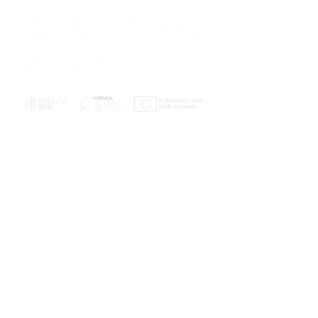
PLANOS E RELATÓRIOS
Centro de Arbitragem de Conflitos de
Consumo da Região de Coimbra
UC
EXPLORATÓRIO
Ciência Viva
Coimbra
Rotunda das Lages
Parque Verde do Mondego
3040 - 255 COIMBRA