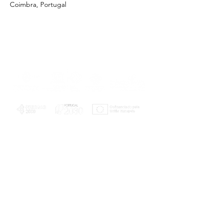
Coimbra, Portugal
PLANOS E RELATÓRIOS
Centro de Arbitragem de Conflitos de
Consumo da Região de Coimbra
UC
EXPLORATÓRIO
Ciência Viva