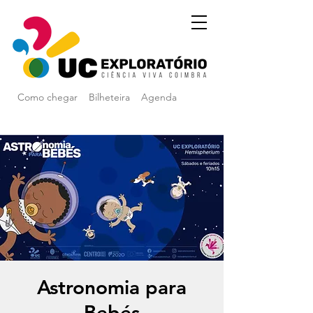
Como chegar
Bilheteira
Agenda
Astronomia para
Bebés