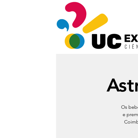
Ast
Os bebé
e prem
Coimb