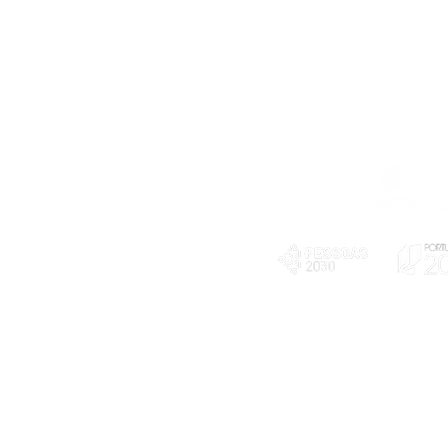
Telefone
239 703 897
(chamada para a rede fixa nacional)
E-mail
geral@exploratorio.pt
visitas@exploratorio.pt
Subscreva a nossa newslettter
Departamento Comunicação
info@exploratorio.pt
PLANOS E RELATÓRIOS
924317550
Centro de Arbitragem de
Declaração de privacidade e tratamento
Conflitos de Consumo da
de dados pessoais
Região de Coimbra