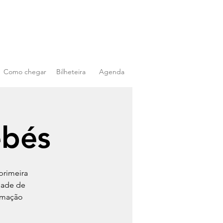
Como chegar
Bilheteira
Agenda
ebés
primeira
dade de
imação