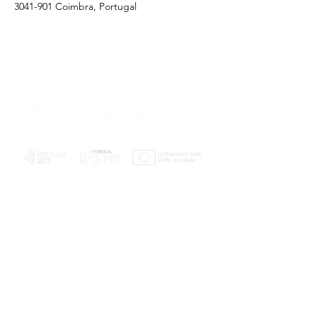
3041-901 Coimbra, Portugal
PLANOS E RELATÓRIOS
Centro de Arbitragem de Conflitos de
Consumo da Região de Coimbra
UC
EXPLORATÓRIO
Ciência Viva