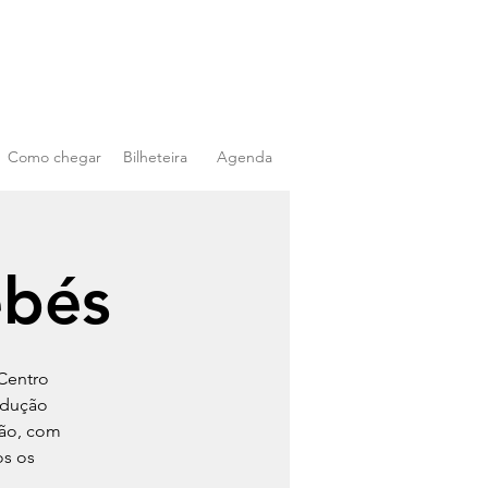
Como chegar
Bilheteira
Agenda
ebés
Centro
odução
são, com
os os