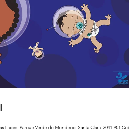
l
as Lages, Parque Verde do Mondego, Santa Clara, 3041-901 Coi