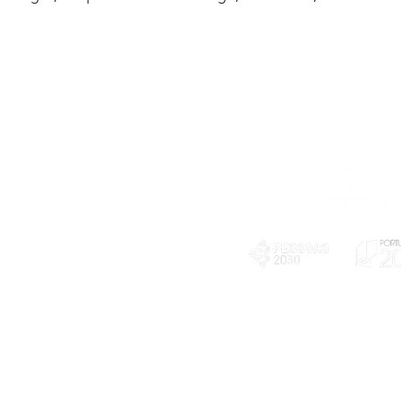
Telefone
239 703 897
(chamada para a rede fixa nacional)
E-mail
geral@exploratorio.pt
visitas@exploratorio.pt
Subscreva a nossa newslettter
Departamento Comunicação
info@exploratorio.pt
PLANOS E RELATÓRIOS
924317550
Centro de Arbitragem de
Declaração de privacidade e tratamento
Conflitos de Consumo da
de dados pessoais
Região de Coimbra