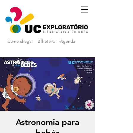
Como chegar
Bilheteira
Agenda
Astronomia para
bebés