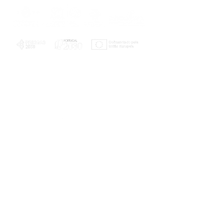
PLANOS E RELATÓRIOS
Centro de Arbitragem de Conflitos de
Consumo da Região de Coimbra
UC
EXPLORATÓRIO
Ciência Viva
Coimbra
Rotunda das Lages
Parque Verde do Mondego
3040 - 255 COIMBRA
Terça-feira a domingo
10h00-13h00 | 14h00-18h00