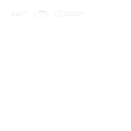
PLANOS E RELATÓRIOS
Centro de Arbitragem de Conflitos de
Consumo da Região de Coimbra
UC
EXPLORATÓRIO
Ciência Viva
Coimbra
Rotunda das Lages
Parque Verde do Mondego
3040 - 255 COIMBRA
Terça-feira a domingo
10h00-13h00 | 14h00-18h00
Coordenadas geográficas
40° 11' 49" N, 8° 25' 45" W